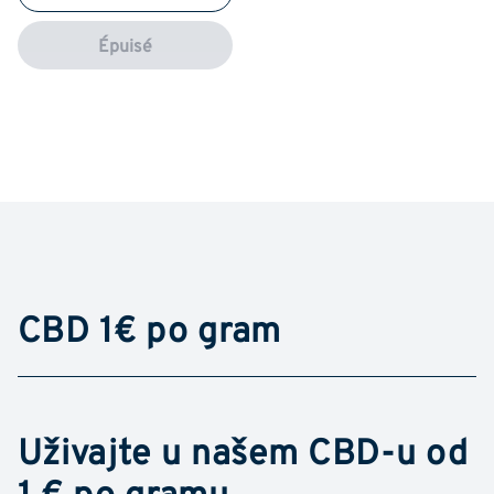
Épuisé
CBD 1€ po gram
Uživajte u našem CBD-u od
1 € po gramu