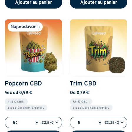
Ajouter au panier
Ajouter au panier
Najprodavaniji
Popcorn CBD
Trim CBD
Već od 0,99 €
Od 0,79 €
4,13% CBD-
7,71% CBD-
a u zatvorenom prostoru
a u zatvorenom prostoru
€2.5/G
€2.25/G