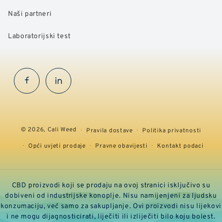
Naši partneri
Laboratorijski test
Facebook
InstaGram
© 2026,
Cali Weed
Pravila dostave
Politika privatnosti
Opći uvjeti prodaje
Pravne obavijesti
Kontakt podaci
CBD proizvodi koji se prodaju na ovoj stranici isključivo su
dobiveni od industrijske konoplje. Nisu namijenjeni za ljudsku
konzumaciju, već samo za sakupljanje. Ovi proizvodi nisu lijekovi
i ne mogu dijagnosticirati, liječiti ili izliječiti bilo koju bolest.