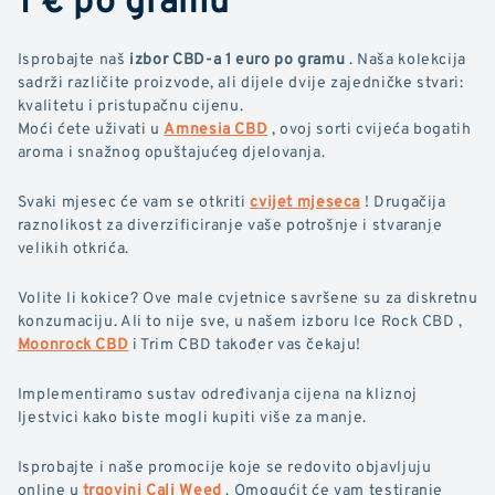
Isprobajte naš
izbor CBD-a 1 euro po gramu
. Naša kolekcija
sadrži različite proizvode, ali dijele dvije zajedničke stvari:
kvalitetu i pristupačnu cijenu.
Moći ćete uživati u
Amnesia CBD
, ovoj sorti cvijeća bogatih
aroma i snažnog opuštajućeg djelovanja.
Svaki mjesec će vam se otkriti
cvijet mjeseca
! Drugačija
raznolikost za diverzificiranje vaše potrošnje i stvaranje
velikih otkrića.
Volite li kokice? Ove male cvjetnice savršene su za diskretnu
konzumaciju. Ali to nije sve, u našem izboru Ice Rock CBD ,
Moonrock CBD
i Trim CBD također vas čekaju!
Implementiramo sustav određivanja cijena na kliznoj
ljestvici kako biste mogli kupiti više za manje.
Isprobajte i naše promocije koje se redovito objavljuju
online u
trgovini Cali Weed
. Omogućit će vam testiranje