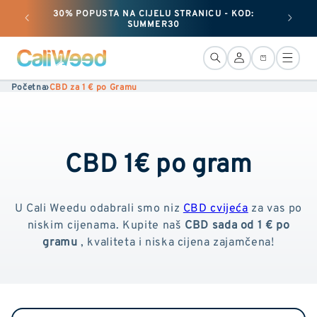
i
30% POPUSTA NA CIJELU STRANICU - KOD:
preskoči
+ 25 G
SUMMER30
na
sadržaj
Veza
Košara
Početna
›
CBD za 1 € po Gramu
CBD 1€ po gram
U Cali Weedu odabrali smo niz
CBD cvijeća
za vas po
niskim cijenama. Kupite naš
CBD sada od 1 € po
gramu
, kvaliteta i niska cijena zajamčena!