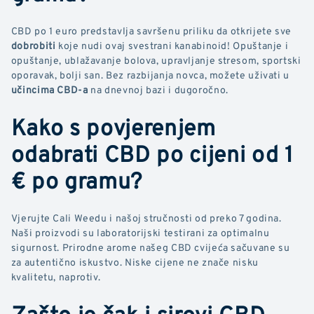
CBD po 1 euro predstavlja savršenu priliku da otkrijete sve
dobrobiti
koje nudi ovaj svestrani kanabinoid! Opuštanje i
opuštanje, ublažavanje bolova, upravljanje stresom, sportski
oporavak, bolji san. Bez razbijanja novca, možete uživati u
učincima CBD-a
na dnevnoj bazi i dugoročno.
Kako s povjerenjem
odabrati CBD po cijeni od 1
€ po gramu?
Vjerujte Cali Weedu i našoj stručnosti od preko 7 godina.
Naši proizvodi su laboratorijski testirani za optimalnu
sigurnost. Prirodne arome našeg CBD cvijeća sačuvane su
za autentično iskustvo. Niske cijene ne znače nisku
kvalitetu, naprotiv.
Zašto je čak i sirovi CBD