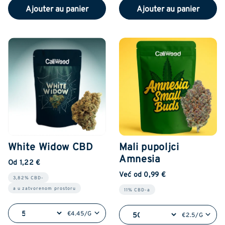
Ajouter au panier
Ajouter au panier
White Widow CBD
Mali pupoljci
Amnesia
Od 1,22 €
Već od 0,99 €
3,82% CBD-
a u zatvorenom prostoru
11% CBD-a
€4.45/G
€2.5/G