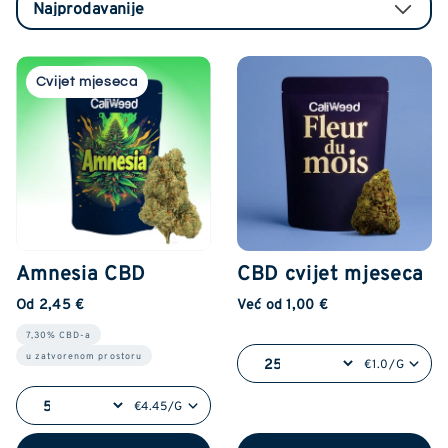
Cvijet mjeseca
Amnesia CBD
CBD cvijet mjeseca
Od 2,45 €
Već od 1,00 €
7,30% CBD-a
u zatvorenom prostoru
€1.0/G
€4.45/G