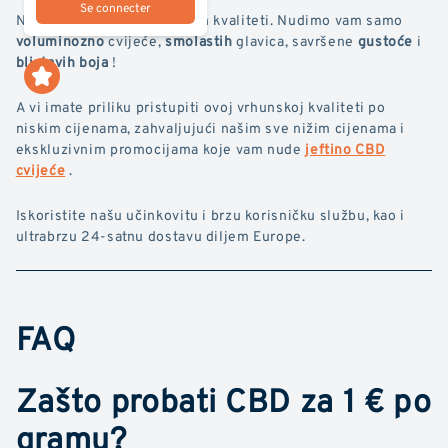
Se connecter
Naš brend također je predan kvaliteti. Nudimo vam samo
voluminozno
cvijeće,
smolastih
glavica, savršene
gustoće
i
blistavih boja
!
A vi imate priliku pristupiti ovoj vrhunskoj kvaliteti po
niskim cijenama, zahvaljujući našim sve nižim cijenama i
ekskluzivnim promocijama koje vam nude
jeftino CBD
cvijeće
.
Iskoristite našu učinkovitu i brzu korisničku službu, kao i
ultrabrzu 24-satnu dostavu diljem Europe.
FAQ
Zašto probati CBD za 1 € po
gramu?