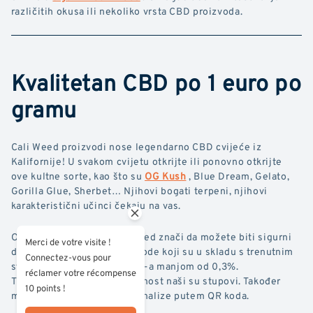
različitih okusa ili nekoliko vrsta CBD proizvoda.
Kvalitetan CBD po 1 euro po
gramu
Cali Weed proizvodi nose legendarno CBD cvijeće iz
Kalifornije! U svakom cvijetu otkrijte ili ponovno otkrijte
ove kultne sorte, kao što su
OG Kush
, Blue Dream, Gelato,
Gorilla Glue, Sherbet… Njihovi bogati terpeni, njihovi
karakteristični učinci čekaju na vas.
Odabir robne marke Cali Weed znači da možete biti sigurni
Merci de votre visite !
da ćete naručiti CBD proizvode koji su u skladu s trenutnim
Connectez-vous pour
standardima, s razinom THC-a manjom od 0,3%.
réclamer votre récompense
Transparentnost i pristupačnost naši su stupovi. Također
10 points !
možete provjeriti potvrde analize putem QR koda.