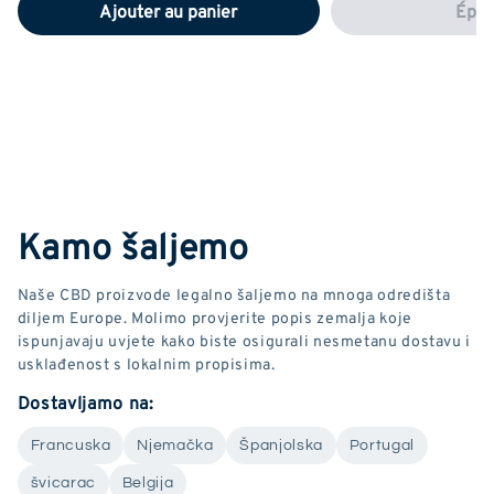
Ajouter au panier
Épui
Kamo šaljemo
Naše CBD proizvode legalno šaljemo na mnoga odredišta
diljem Europe. Molimo provjerite popis zemalja koje
ispunjavaju uvjete kako biste osigurali nesmetanu dostavu i
usklađenost s lokalnim propisima.
Dostavljamo na:
Francuska
Njemačka
Španjolska
Portugal
švicarac
Belgija