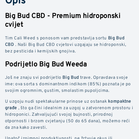
Big Bud CBD - Premium hidroponski
cvijet
Tim Cali Weed s ponosom vam predstavlja sortu
Big Bud
CBD
. Naši Big Bud CBD cvjetovi uzgajaju se hidroponski,
bez pesticida i kemijskih gnojiva.
Podrijetlo Big Bud Weeda
Još ne znaju svi podrijetlo
Big Bud
trave. Opravdava svoje
ime: ova sorta s dominantnom indikom (85%) poznata je po
svojim ogromnim, gustim, smolastim pupoljcima.
U uzgoju nudi spektakularne prinose uz ostanak
kompaktne
građe
, što ga čini idealnim za uzgoj u zatvorenom prostoru i
hidroponici. Zahvaljujući svojoj bujnosti, prirodnoj
otpornosti i brzom cvjetanju (50 do 65 dana), možemo reći
da zna kako zavesti.
Unatoč iznimnoj produktivnosti, ne žrtvuje okus ili