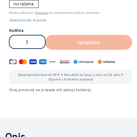
Iscrpljena
Dostava
Porezi uključeni.
se obračunava prilikom plaćanja.
Količina
Iscrpljena
Smanjite
Povećajte
količinu
količinu
BiG
BiG
Bud
Bud
Besplatna dostava od 59 € ✦ Narudžbe se šalju u roku od 24 sata ✦
CBD
CBD
Sigurno i diskretno plaćanje
Ovaj proizvod ne pripada niti jednoj kolekciji.
Opis