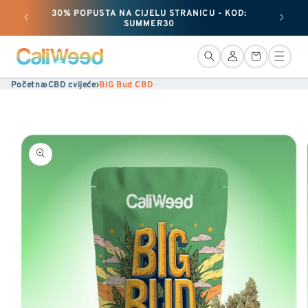
30% POPUSTA NA CIJELU STRANICU - KOD:
Preskoči
+ 50 G 
SUMMER30
i
preskoči
Veza
Košara
na
Početna
›
CBD cvijeće
›
BiG Bud CBD
sadržaj
Prijeđi
na
informacije
o
proizvodu