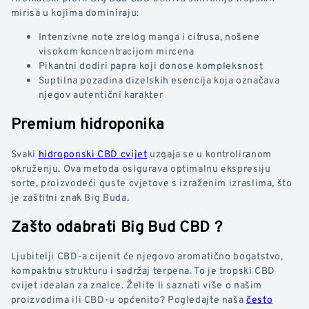
mirisa u kojima dominiraju:
Intenzivne note zrelog manga i citrusa, nošene
visokom koncentracijom mircena
Pikantni dodiri papra koji donose kompleksnost
Suptilna pozadina dizelskih esencija koja označava
njegov autentični karakter
Premium hidroponika
Svaki
hidroponski CBD cvijet
uzgaja se u kontroliranom
okruženju. Ova metoda osigurava optimalnu ekspresiju
sorte, proizvodeći guste cvjetove s izraženim izraslima, što
je zaštitni znak Big Buda.
Zašto odabrati Big Bud CBD ?
Ljubitelji CBD-a cijenit će njegovo aromatično bogatstvo,
kompaktnu strukturu i sadržaj terpena. To je tropski CBD
cvijet idealan za znalce. Želite li saznati više o našim
proizvodima ili CBD-u općenito? Pogledajte naša
često