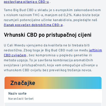
postavljana pitanja o CBD-u
.
Tamo Big Bud CBD u skladu je s europskim zakonodavstvom
s niskom razinom THC-a, manjom od 0,2%. Kako biste bolje
razumjeli potencijalne učinke kanabidiola, pogledajte naš
članak posvećen dobrobitima CBD-a
.
Vrhunski CBD po pristupačnoj cijeni
U Cali Weedu vjerujemo da kvaliteta ne bi trebala biti
nedostižna. Zbog toga je Big Bud CBD nudi se među
jeftinim
CBD cvijećem
, bez kompromisa u pogledu genetike ili
metoda uzgoja. To je savršena kombinacija aromatičnih
svojstava i pristupačnosti, koja vam omogućuje uživanje u
vrhunskom CBD cvijetu bez prevelikog trošenja novca.
Značajke
Naziv sorte
Narančasti šerbet