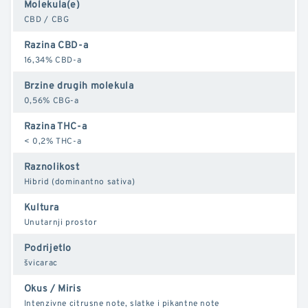
Molekula(e)
CBD / CBG
Razina CBD-a
16,34% CBD-a
Brzine drugih molekula
0,56% CBG-a
Razina THC-a
< 0,2% THC-a
Raznolikost
Hibrid (dominantno sativa)
Kultura
Unutarnji prostor
Podrijetlo
švicarac
Okus / Miris
Intenzivne citrusne note, slatke i pikantne note