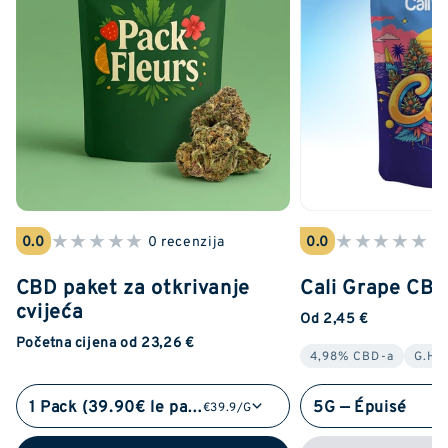
★
★
★
★
★
★
★
★
★
★
0.0
0 recenzija
0.0
0 
CBD paket za otkrivanje
Cali Grape CB
cvijeća
Od 2,45 €
Početna cijena od 23,26 €
4,98% CBD-a
G.Ho
1 Pack (39.90€ le pack)
5G — Épuisé
€39.9/G