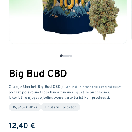
Otvorite
medij
1
u
Big Bud CBD
modalnom
prozoru
Orange Sherbet
Big Bud CBD
je
vrhunski hidroponski uzgojeni cvijet
poznat po svojim tropskim aromama i gustim pupoljcima.
Iskoristite njegove jedinstvene karakteristike i prednosti.
16,34% CBD-a
Unutarnji prostor
Redovna
12,40 €
cijena