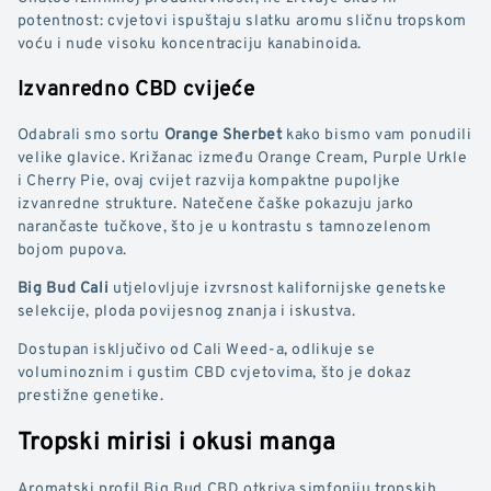
potentnost: cvjetovi ispuštaju slatku aromu sličnu tropskom
voću i nude visoku koncentraciju kanabinoida.
Izvanredno CBD cvijeće
Odabrali smo sortu
Orange Sherbet
kako bismo vam ponudili
velike glavice. Križanac između Orange Cream, Purple Urkle
i Cherry Pie, ovaj cvijet razvija kompaktne pupoljke
izvanredne strukture. Natečene čaške pokazuju jarko
narančaste tučkove, što je u kontrastu s tamnozelenom
bojom pupova.
Big Bud Cali
utjelovljuje izvrsnost kalifornijske genetske
selekcije, ploda povijesnog znanja i iskustva.
Dostupan isključivo od Cali Weed-a, odlikuje se
voluminoznim i gustim CBD cvjetovima, što je dokaz
prestižne genetike.
Tropski mirisi i okusi manga
Aromatski profil Big Bud CBD otkriva simfoniju tropskih