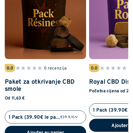
★
★
★
★
★
★
★
★
★
★
0.0
0 recenzija
0.0
0 
Paket za otkrivanje CBD
Royal CBD Disc
smole
Početna cijena od 23
Od 11,63 €
1 Pack (39.90€ le pack)
€39.9/G
Ajouter a
Ajouter au panier