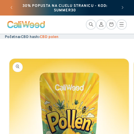
30% POPUSTA NA CIJELU STRANICU - KOD:
Preskoči
+ 25 G
SUMMER30
i
preskoči
Veza
Košara
na
Početna
›
CBD hash
›
CBD polen
sadržaj
Prijeđi
na
informacije
o
proizvodu