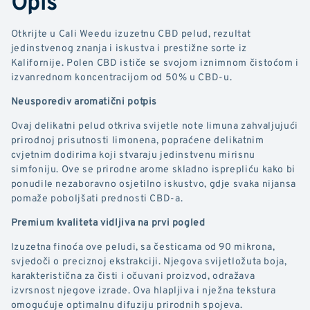
Opis
Otkrijte u Cali Weedu izuzetnu CBD pelud, rezultat
jedinstvenog znanja i iskustva i prestižne sorte iz
Kalifornije. Polen CBD ističe se svojom iznimnom čistoćom i
izvanrednom koncentracijom od 50% u CBD-u.
Neusporediv aromatični potpis
Ovaj delikatni pelud otkriva svijetle note limuna zahvaljujući
prirodnoj prisutnosti limonena, popraćene delikatnim
cvjetnim dodirima koji stvaraju jedinstvenu mirisnu
simfoniju. Ove se prirodne arome skladno isprepliću kako bi
ponudile nezaboravno osjetilno iskustvo, gdje svaka nijansa
pomaže poboljšati prednosti CBD-a.
Premium kvaliteta vidljiva na prvi pogled
Izuzetna finoća ove peludi, sa česticama od 90 mikrona,
svjedoči o preciznoj ekstrakciji. Njegova svijetložuta boja,
karakteristična za čisti i očuvani proizvod, odražava
izvrsnost njegove izrade. Ova hlapljiva i nježna tekstura
omogućuje optimalnu difuziju prirodnih spojeva.