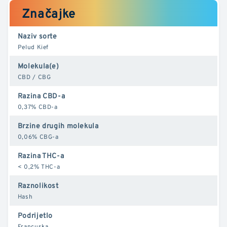
Značajke
Naziv sorte
Pelud Kief
Molekula(e)
CBD / CBG
Razina CBD-a
0,37% CBD-a
Brzine drugih molekula
0,06% CBG-a
Razina THC-a
< 0,2% THC-a
Raznolikost
Hash
Podrijetlo
Francuska