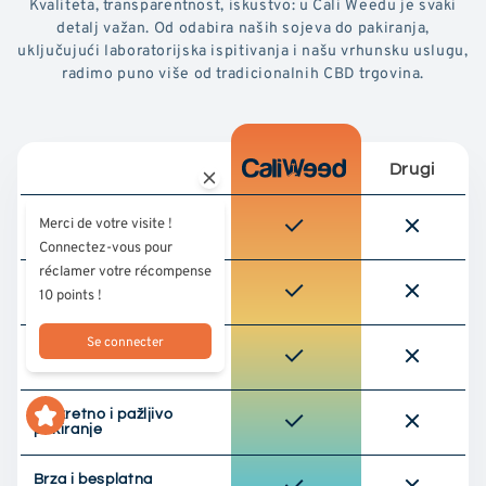
Kvaliteta, transparentnost, iskustvo: u Cali Weedu je svaki
detalj važan. Od odabira naših sojeva do pakiranja,
uključujući laboratorijska ispitivanja i našu vrhunsku uslugu,
radimo puno više od tradicionalnih CBD trgovina.
Drugi
Testirano u neovisnom
Merci de votre visite !
laboratoriju
Connectez-vous pour
réclamer votre récompense
Odgovorno nabavljanje
10 points !
(kultura EU)
Se connecter
Odabrana vrhunska
kvaliteta
Diskretno i pažljivo
pakiranje
Brza i besplatna