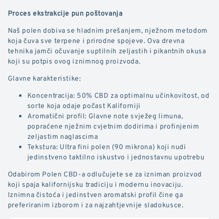
Proces ekstrakcije pun poštovanja
Naš polen dobiva se hladnim prešanjem, nježnom metodom
koja čuva sve terpene i prirodne spojeve. Ova drevna
tehnika jamči očuvanje suptilnih zeljastih i pikantnih okusa
koji su potpis ovog iznimnog proizvoda.
Glavne karakteristike:
Koncentracija: 50% CBD za optimalnu učinkovitost, od
sorte koja odaje počast Kaliforniji
Aromatični profil: Glavne note svježeg limuna,
popraćene nježnim cvjetnim dodirima i profinjenim
zeljastim naglascima
Tekstura: Ultra fini polen (90 mikrona) koji nudi
jedinstveno taktilno iskustvo i jednostavnu upotrebu
Odabirom Polen CBD-a odlučujete se za izniman proizvod
koji spaja kalifornijsku tradiciju i modernu inovaciju.
Iznimna čistoća i jedinstven aromatski profil čine ga
preferiranim izborom i za najzahtjevnije sladokusce.