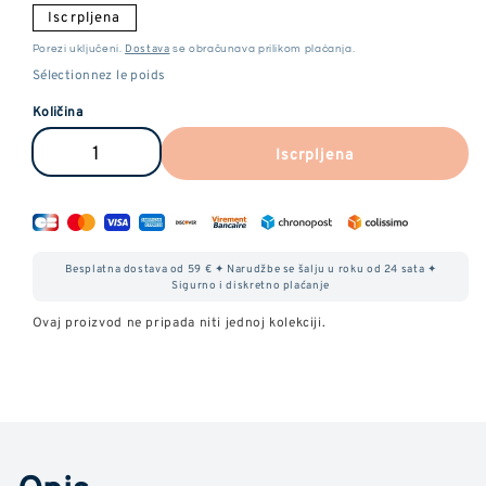
Iscrpljena
Dostava
Porezi uključeni.
se obračunava prilikom plaćanja.
Količina
Iscrpljena
Smanjite
Povećajte
količinu
količinu
CBD
CBD
peludi
polena
Besplatna dostava od 59 € ✦ Narudžbe se šalju u roku od 24 sata ✦
Sigurno i diskretno plaćanje
Ovaj proizvod ne pripada niti jednoj kolekciji.