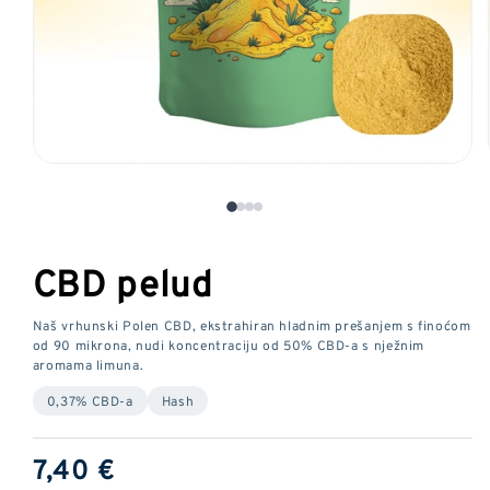
Otvorite
medij
1
u
modalnom
CBD pelud
prozoru
Naš vrhunski Polen CBD, ekstrahiran hladnim prešanjem s finoćom
od 90 mikrona, nudi koncentraciju od 50% CBD-a s nježnim
aromama limuna.
0,37% CBD-a
Hash
Redovna
7,40 €
cijena