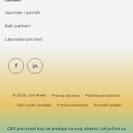
Isporuke i povrati
Naši partneri
Laboratorijski test
Facebook
InstaGram
© 2026,
Cali Weed
Pravila dostave
Politika privatnosti
Opći uvjeti prodaje
Pravne obavijesti
Kontakt podaci
CBD proizvodi koji se prodaju na ovoj stranici isključivo su