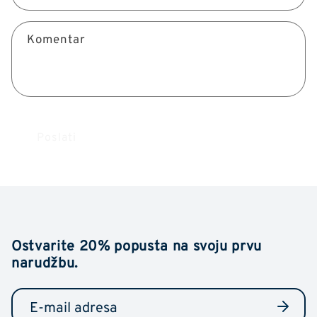
t
o
Komentar
b
r
a
z
a
Poslati
c
Ostvarite 20% popusta na svoju prvu
narudžbu.