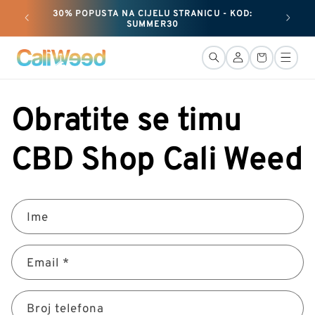
i
30% POPUSTA NA CIJELU STRANICU - KOD:
preskoči
+ 25 G
SUMMER30
na
sadržaj
Veza
Košara
Obratite se timu
CBD Shop Cali Weed
K
Ime
o
n
Email
*
t
a
k
Broj telefona