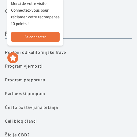
Merci de votre visite !
Connectez-vous pour
CBD za spavanje
réclamer votre récompense
10 points !
Praktične informacije
Se connecter
Pokloni od kalifornijske trave
Program vjernosti
Program preporuka
Partnerski program
Često postavljana pitanja
Cali blog članci
Što je CBD?