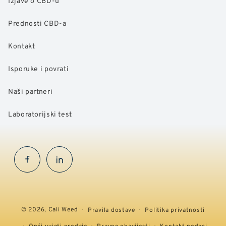
Izjave o CBD-u
Prednosti CBD-a
Kontakt
Isporuke i povrati
Naši partneri
Laboratorijski test
Facebook
InstaGram
© 2026,
Cali Weed
Pravila dostave
Politika privatnosti
Opći uvjeti prodaje
Pravne obavijesti
Kontakt podaci