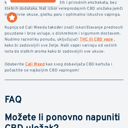
kvalitete, napravljene od čistih i prirodnih ekstrakata, bez
štetnih dodataka. Naš izbor veleprodajnih CBD uložaka jamči
intenzivne okuse, glatku paru i optimalno iskustvo vapinga.
Kupnja od Cali Weeda također znači iskorištavanje prednosti
pouzdane i brze usluge, s diskretnom i sigurnom dostavom.
Nudimo raznoliku ponudu, uključujući
THC ili CBD vape
,
kako bi zadovoljili sve želje. Naši vapei variraju od voćnih
nota do slatkih aroma kako bi zadovoljili sve ukuse.
Odaberite
Cali Weed
kao svog dobavljača CBD kartuša i
počastite se najboljim CBD vapingom!
FAQ
Možete li ponovno napuniti
CBD uložak?