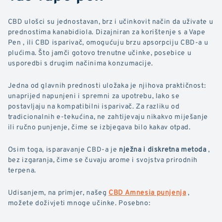
CBD ulošci su jednostavan, brz i učinkovit način da uživate u
prednostima kanabidiola. Dizajniran za korištenje s a Vape
Pen , ili CBD isparivač, omogućuju brzu apsorpciju CBD-a u
plućima. Što jamči gotovo trenutne učinke, posebice u
usporedbi s drugim načinima konzumacije.
Jedna od glavnih prednosti uložaka je njihova praktičnost:
unaprijed napunjeni i spremni za upotrebu, lako se
postavljaju na kompatibilni isparivač. Za razliku od
tradicionalnih e-tekućina, ne zahtijevaju nikakvo miješanje
ili ručno punjenje, čime se izbjegava bilo kakav otpad.
Osim toga, isparavanje CBD-a je
nježna i diskretna metoda
,
bez izgaranja, čime se čuvaju arome i svojstva prirodnih
terpena.
Udisanjem, na primjer, našeg
CBD Amnesia punjenja
,
možete doživjeti mnoge učinke. Posebno: