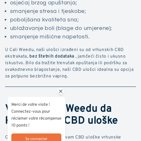
osjećaj brzog opuštanja;
smanjenje stresa i tjeskobe;
poboljšana kvaliteta sna;
ublažavanje boli (blage do umjerene);
smanjenje mišićne napetosti.
U Cali Weedu, naši ulošci izrađeni su od vrhunskih CBD
ekstrakata,
bez štetnih dodataka
, jamčeći čisto i ukusno
iskustvo. Bilo da tražite trenutak opuštanja ili podršku za
svakodnevno blagostanje, naši CBD ulošci idealna su opcija
za potpuno bezbrižno vaping.
Vjerujte Cali Weedu da
Merci de votre visite !
Connectez-vous pour
kupite svoje CBD uloške
réclamer votre récompense
10 points !
Cali Weedu čast je ponuditi vam CBD uloške vrhunske
Se connecter