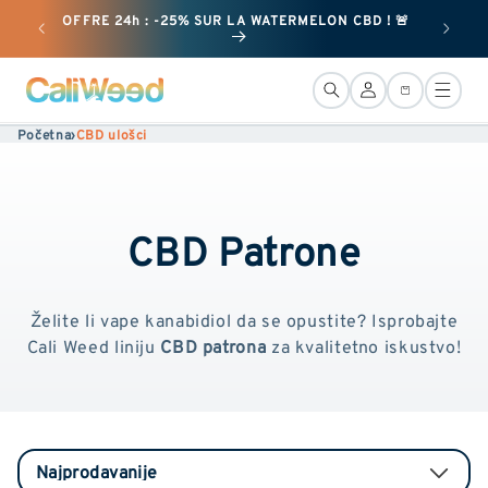
i
OFFRE 24h : -25% SUR LA WATERMELON CBD ! 🚨
30%
preskoči
na
sadržaj
Veza
Košara
Početna
›
CBD ulošci
CBD Patrone
Želite li vape kanabidiol da se opustite? Isprobajte
Cali Weed liniju
CBD patrona
za kvalitetno iskustvo!