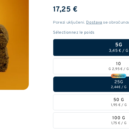
Redovna
17,25 €
cijena
Dostava
Porezi uključeni.
se obračunav
5G
3,45 €
/
G
10
G
2,95 €
/
G
25G
2,44€
/
G
50 G
1,95 €
/
G
100 G
1,75 €
/
G