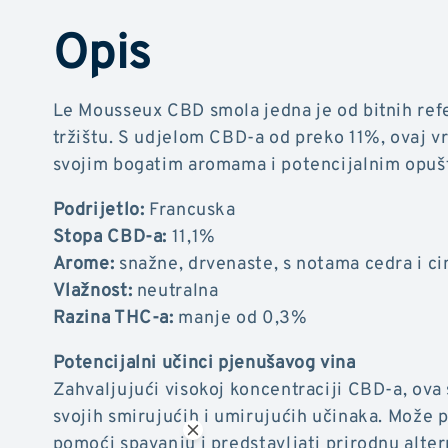
Opis
Le Mousseux CBD smola jedna je od bitnih ref
tržištu. S udjelom CBD-a od preko 11%, ovaj v
svojim bogatim aromama i potencijalnim opuš
Podrijetlo:
Francuska
Stopa CBD-a:
11,1%
Arome:
snažne, drvenaste, s notama cedra i c
Vlažnost:
neutralna
Razina THC-a:
manje od 0,3%
Potencijalni učinci pjenušavog vina
Zahvaljujući visokoj koncentraciji CBD-a, ova
svojih smirujućih i umirujućih učinaka. Može 
pomoći spavanju i predstavljati prirodnu alter