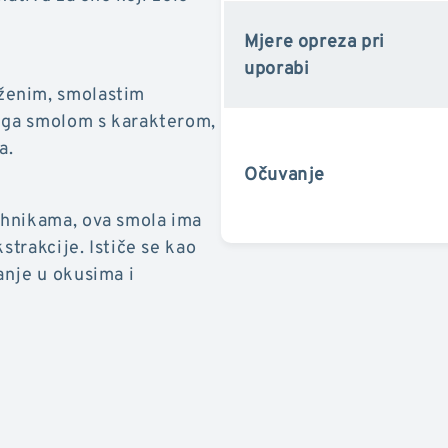
Mjere opreza pri
uporabi
ženim, smolastim
e ga smolom s karakterom,
a.
Očuvanje
ehnikama, ova smola ima
strakcije. Ističe se kao
anje u okusima i