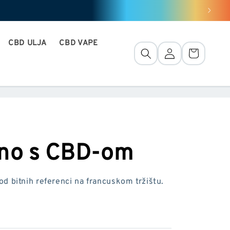
CBD ULJA
CBD VAPE
Veza
Košara
ino s CBD-om
 bitnih referenci na francuskom tržištu.