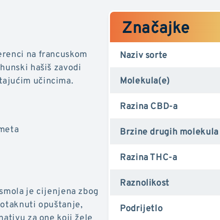
Značajke
erenci na francuskom
Naziv sorte
rhunski hašiš zavodi
tajućim učincima.
Molekula(e)
Razina CBD-a
imeta
Brzine drugih molekula
Razina THC-a
Raznolikost
 smola je cijenjena zbog
potaknuti opuštanje,
Podrijetlo
nativu za one koji žele