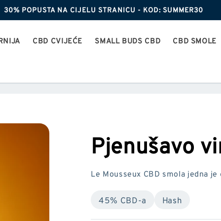
30% POPUSTA NA CIJELU STRANICU - KOD: SUMMER30
RNIJA
CBD CVIJEĆE
SMALL BUDS CBD
CBD SMOLE
Pjenušavo v
Le Mousseux CBD smola jedna je od
45% CBD-a
Hash