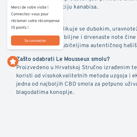
smanjiti konzumaciju kanabisa.
Merci de votre visite !
Connectez-vous pour
Jedinstven okus
réclamer votre récompense
10 points !
CBD Mousseux odlikuje se dubokim, uravnote
okusima. Njegove biljne i drvenaste note čin
Se connecter
traženom među ljubiteljima autentičnog hašiš
Zašto odabrati Le Mousseux smolu?
Proizvedeno u Hrvatskoj Stručno izrađenim t
koristi od visokokvalitetnih metoda uzgoja i ek
jedna od najboljih CBD smola za potpuno uživ
blagodatima konoplje.