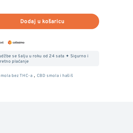
Dodaj u košaricu
te
džbe se šalju u roku od 24 sata ✦ Sigurno i
retno plaćanje
,
mola bez THC-a
CBD smola i hašiš