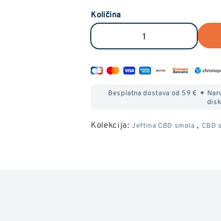
Količina
Smanjite
Povećaj
količinu
količinu
CBD
CBD
Gazirane
Gazirane
Besplatna dostava od 59 € ✦ Naru
vode
vode
disk
Kolekcija:
,
Jeftina CBD smola
CBD s