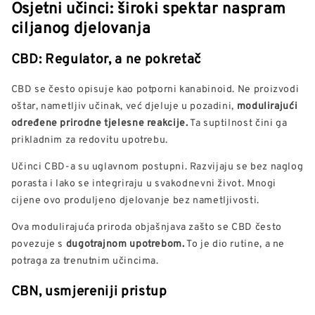
Osjetni učinci: široki spektar naspram
ciljanog djelovanja
CBD: Regulator, a ne pokretač
CBD se često opisuje kao potporni kanabinoid. Ne proizvodi
oštar, nametljiv učinak, već djeluje u pozadini,
modulirajući
određene prirodne tjelesne reakcije.
Ta suptilnost čini ga
prikladnim za redovitu upotrebu.
Učinci CBD-a su uglavnom postupni. Razvijaju se bez naglog
porasta i lako se integriraju u svakodnevni život. Mnogi
cijene ovo produljeno djelovanje bez nametljivosti.
Ova modulirajuća priroda objašnjava zašto se CBD često
povezuje s
dugotrajnom upotrebom.
To je dio rutine, a ne
potraga za trenutnim učincima.
CBN, usmjereniji pristup