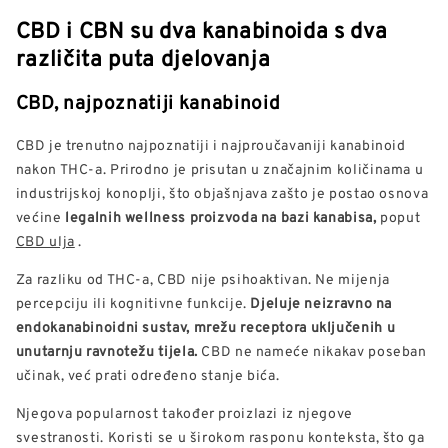
CBD i CBN su dva kanabinoida s dva
različita puta djelovanja
CBD, najpoznatiji kanabinoid
CBD je trenutno najpoznatiji i najproučavaniji kanabinoid
nakon THC-a. Prirodno je prisutan u značajnim količinama u
industrijskoj konoplji, što objašnjava zašto je postao osnova
većine
legalnih wellness proizvoda na bazi kanabisa,
poput
CBD ulja
.
Za razliku od THC-a, CBD nije psihoaktivan. Ne mijenja
percepciju ili kognitivne funkcije.
Djeluje neizravno na
endokanabinoidni sustav, mrežu receptora uključenih u
unutarnju ravnotežu tijela.
CBD ne nameće nikakav poseban
učinak, već prati određeno stanje bića.
Njegova popularnost također proizlazi iz njegove
svestranosti. Koristi se u širokom rasponu konteksta, što ga