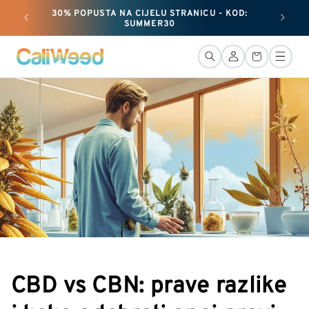
i
30% POPUSTA NA CIJELU STRANICU - KOD:
preskoči
+ 50 G 
SUMMER30
na
sadržaj
Veza
Košara
CBD vs CBN: prave razlike