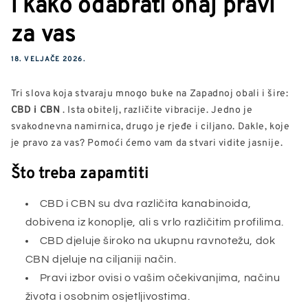
i kako odabrati onaj pravi
za vas
18. VELJAČE 2026.
Tri slova koja stvaraju mnogo buke na Zapadnoj obali i šire:
CBD i CBN
. Ista obitelj, različite vibracije. Jedno je
svakodnevna namirnica, drugo je rjeđe i ciljano. Dakle, koje
je pravo za vas? Pomoći ćemo vam da stvari vidite jasnije.
Što treba zapamtiti
CBD i CBN su dva različita kanabinoida,
dobivena iz konoplje, ali s vrlo različitim profilima.
CBD djeluje široko na ukupnu ravnotežu, dok
CBN djeluje na ciljaniji način.
Pravi izbor ovisi o vašim očekivanjima, načinu
života i osobnim osjetljivostima.