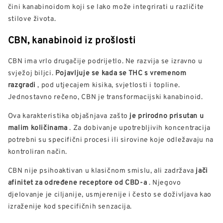
čini kanabinoidom koji se lako može integrirati u različite
stilove života.
CBN, kanabinoid iz prošlosti
CBN ima vrlo drugačije podrijetlo. Ne razvija se izravno u
svježoj biljci.
Pojavljuje se kada se THC s vremenom
razgradi
, pod utjecajem kisika, svjetlosti i topline.
Jednostavno rečeno, CBN je transformacijski kanabinoid.
Ova karakteristika objašnjava zašto
je prirodno prisutan u
malim količinama
. Za dobivanje upotrebljivih koncentracija
potrebni su specifični procesi ili sirovine koje odležavaju na
kontroliran način.
CBN nije psihoaktivan u klasičnom smislu, ali zadržava
jači
afinitet za određene receptore od CBD-a
. Njegovo
djelovanje je ciljanije, usmjerenije i često se doživljava kao
izraženije kod specifičnih senzacija.