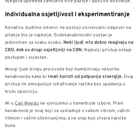
Njegova upotreba zahtijeva više pažnje i pažljivo doziranje.
Individualna osjetljivost i eksperimentiranje
Konačno, budimo iskreni: ne postoji univerzalni odgovor na
pitanje što je najbolje. Endokanabinoidni sustav je
jedinstven za svaku osobu.
Neki ljudi vrlo dobro reagiraju na
CBD, dok su drugi osjetljiviji na CBN.
Najbolji pristup ostaje
postupan i svjestan.
Mnogi ljudi biraju proizvode koji kombiniraju nekoliko
kanabinoida kako bi
imali koristi od potpunije sinergije.
Ovaj
pristup im omogućuje istraživanje razlika bez upadanja u
krutu opoziciju.
Mi u
Cali Weedu
ne vjerujemo u nametnute izbore. Pravi
kanabinoid je onaj koji se usklađuje s vašom vibrom, vašim
ritmom i vašim očekivanjima, a ne onaj koji stvara najviše
buke.