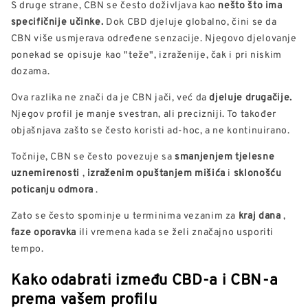
S druge strane, CBN se često doživljava kao
nešto što ima
specifičnije učinke.
Dok CBD djeluje globalno, čini se da
CBN više usmjerava određene senzacije. Njegovo djelovanje
ponekad se opisuje kao "teže", izraženije, čak i pri niskim
dozama.
Ova razlika ne znači da je CBN jači, već da
djeluje drugačije.
Njegov profil je manje svestran, ali precizniji. To također
objašnjava zašto se često koristi ad-hoc, a ne kontinuirano.
Točnije, CBN se često povezuje sa
smanjenjem tjelesne
uznemirenosti
,
izraženim opuštanjem mišića
i
sklonošću
poticanju odmora
.
Zato se često spominje u terminima vezanim za
kraj dana
,
faze oporavka
ili vremena kada se želi značajno usporiti
tempo.
Kako odabrati između CBD-a i CBN-a
prema vašem profilu