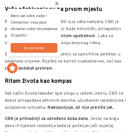
Vaša očekivanja su na prvom mjestu
Merci de votre visite !
Primarni kriterij za odabir CBD-a je vaša namjera. CBD je
Connectez-vous pour
posebno prikladan za one koji traže holistički, prilagodljiv
réclamer votre récompense
10 points !
pristup kompatibilan s
redovitom upotrebom
. Lako se
integrira u rutinu bez remećenja dnevnog ritma.
Se connecter
S druge strane, CBN je prikladniji za specifične potrebe, u
odabrano vrijeme. Rijetko se koristi svakodnevno, već kao
ciljani dodatak prehrani
.
Ritam života kao kompas
Vaš način života također igra ulogu u vašem izboru. CBD se
dobro prilagođava aktivnim danima, užurbanim razdobljima i
ustaljenim rutinama.
Nadopunjuje, ali nije previše jak.
CBN je prikladniji za određeno doba dana
, često na kraju
dana ili tijekom razdoblja kada je poželjan jači osjećaj.