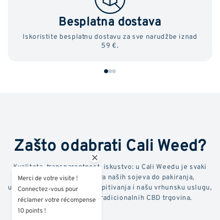
Besplatna dostava
Iskoristite besplatnu dostavu za sve narudžbe iznad
59 €.
Zašto odabrati Cali Weed?
Kvaliteta, transparentnost, iskustvo: u Cali Weedu je svaki
detalj važan. Od odabira naših sojeva do pakiranja,
Merci de votre visite !
uključujući laboratorijska ispitivanja i našu vrhunsku uslugu,
Connectez-vous pour
radimo puno više od tradicionalnih CBD trgovina.
réclamer votre récompense
10 points !