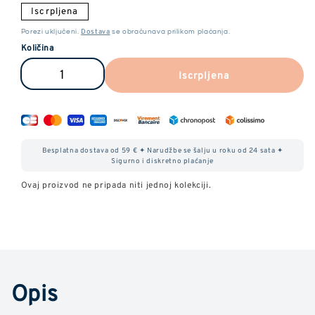
Iscrpljena
Dostava
Porezi uključeni.
se obračunava prilikom plaćanja.
Količina
Iscrpljena
Smanjite
Povećajte
količinu
količinu
mentol
mentol
CBD
CBD
Besplatna dostava od 59 € ✦ Narudžbe se šalju u roku od 24 sata ✦
ciGareta
ciGareta
Sigurno i diskretno plaćanje
Ovaj proizvod ne pripada niti jednoj kolekciji.
Opis