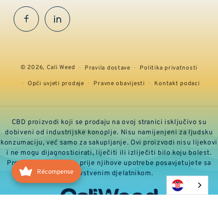
Facebook
InstaGram
© 2026,
Cali Weed
Pravila dostave
Politika privatnosti
Opći uvjeti prodaje
Pravne obavijesti
Kontakt podaci
CBD proizvodi koji se prodaju na ovoj stranici isključivo su
dobiveni od industrijske konoplje. Nisu namijenjeni za ljudsku
konzumaciju, već samo za sakupljanje. Ovi proizvodi nisu lijekovi
i ne mogu dijagnosticirati, liječiti ili izliječiti bilo koju bolest.
Preporučujemo da se prije njihove upotrebe posavjetujete sa
Récompense
zdravstvenim djelatnikom.