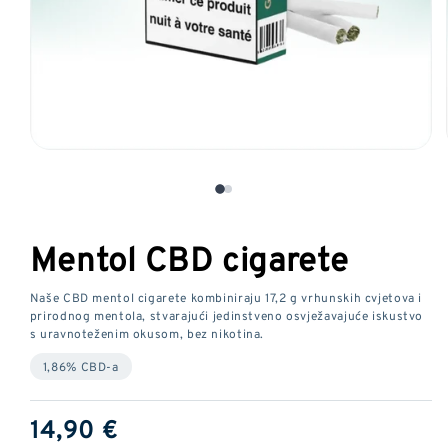
Otvorite
medij
1
u
modalnom
Mentol CBD cigarete
prozoru
Naše CBD mentol cigarete kombiniraju 17,2 g vrhunskih cvjetova i
prirodnog mentola, stvarajući jedinstveno osvježavajuće iskustvo
s uravnoteženim okusom, bez nikotina.
1,86% CBD-a
Redovna
14,90 €
cijena