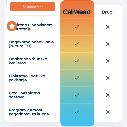
Se connecter
Drugi
Testirano u neovisnom
laboratoriju
Odgovorno nabavljanje
(kultura EU)
Odabrana vrhunska
kvaliteta
Diskretno i pažljivo
pakiranje
Brza i besplatna
dostava
Program vjernosti i
pogodnosti za kupce