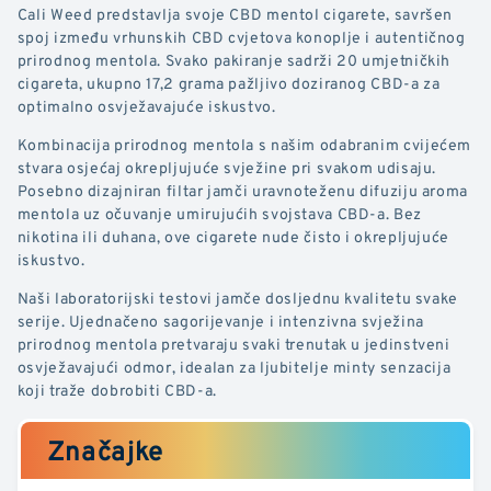
Cali Weed predstavlja svoje CBD mentol cigarete, savršen
spoj između vrhunskih CBD cvjetova konoplje i autentičnog
prirodnog mentola. Svako pakiranje sadrži 20 umjetničkih
cigareta, ukupno 17,2 grama pažljivo doziranog CBD-a za
optimalno osvježavajuće iskustvo.
Kombinacija prirodnog mentola s našim odabranim cvijećem
stvara osjećaj okrepljujuće svježine pri svakom udisaju.
Posebno dizajniran filtar jamči uravnoteženu difuziju aroma
mentola uz očuvanje umirujućih svojstava CBD-a. Bez
nikotina ili duhana, ove cigarete nude čisto i okrepljujuće
iskustvo.
Naši laboratorijski testovi jamče dosljednu kvalitetu svake
serije. Ujednačeno sagorijevanje i intenzivna svježina
prirodnog mentola pretvaraju svaki trenutak u jedinstveni
osvježavajući odmor, idealan za ljubitelje minty senzacija
koji traže dobrobiti CBD-a.
Značajke