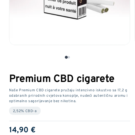
Otvorite
medij
1
u
modalnom
Premium CBD cigarete
prozoru
Naše Premium CBD cigarete pružaju intenzivno iskustvo sa 17,2 g
odabranih prirodnih cvjetova konoplje, nudeći autentičnu aromu i
optimalno sagorijevanje bez nikotina.
2,52% CBD-a
Redovna
14,90 €
cijena