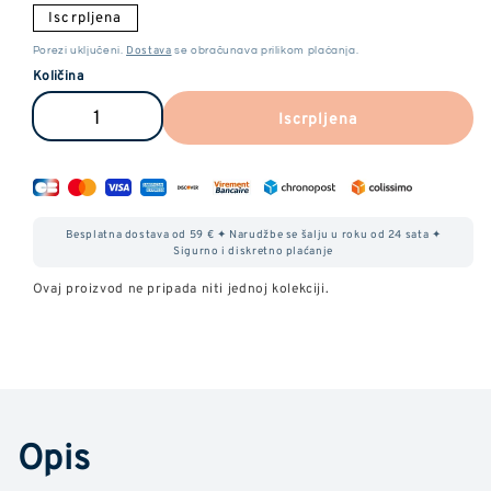
Iscrpljena
Dostava
Porezi uključeni.
se obračunava prilikom plaćanja.
Količina
Iscrpljena
Smanjite
Povećajte
količinu
količinu
Premium
Premium
CBD
CBD
Besplatna dostava od 59 € ✦ Narudžbe se šalju u roku od 24 sata ✦
ciGareta
ciGareta
Sigurno i diskretno plaćanje
Ovaj proizvod ne pripada niti jednoj kolekciji.
Opis