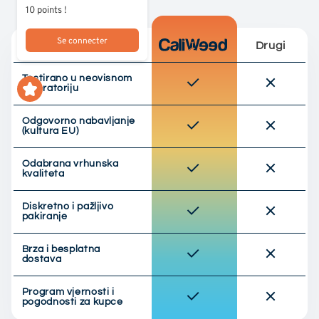
10 points !
Se connecter
Drugi
Testirano u neovisnom
laboratoriju
Odgovorno nabavljanje
(kultura EU)
Odabrana vrhunska
kvaliteta
Diskretno i pažljivo
pakiranje
Brza i besplatna
dostava
Program vjernosti i
pogodnosti za kupce