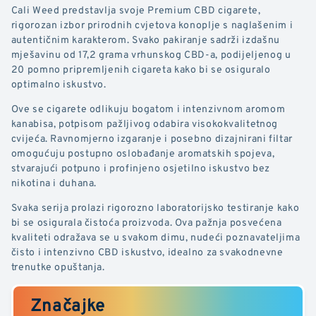
Cali Weed predstavlja svoje Premium CBD cigarete,
rigorozan izbor prirodnih cvjetova konoplje s naglašenim i
autentičnim karakterom. Svako pakiranje sadrži izdašnu
mješavinu od 17,2 grama vrhunskog CBD-a, podijeljenog u
20 pomno pripremljenih cigareta kako bi se osiguralo
optimalno iskustvo.
Ove se cigarete odlikuju bogatom i intenzivnom aromom
kanabisa, potpisom pažljivog odabira visokokvalitetnog
cvijeća. Ravnomjerno izgaranje i posebno dizajnirani filtar
omogućuju postupno oslobađanje aromatskih spojeva,
stvarajući potpuno i profinjeno osjetilno iskustvo bez
nikotina i duhana.
Svaka serija prolazi rigorozno laboratorijsko testiranje kako
bi se osigurala čistoća proizvoda. Ova pažnja posvećena
kvaliteti odražava se u svakom dimu, nudeći poznavateljima
čisto i intenzivno CBD iskustvo, idealno za svakodnevne
trenutke opuštanja.
Značajke