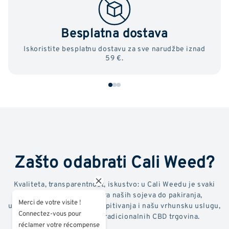
Besplatna dostava
Iskoristite besplatnu dostavu za sve narudžbe iznad
59 €.
Zašto odabrati Cali Weed?
Kvaliteta, transparentnost, iskustvo: u Cali Weedu je svaki
detalj važan. Od odabira naših sojeva do pakiranja,
Merci de votre visite !
uključujući laboratorijska ispitivanja i našu vrhunsku uslugu,
Connectez-vous pour
radimo puno više od tradicionalnih CBD trgovina.
réclamer votre récompense