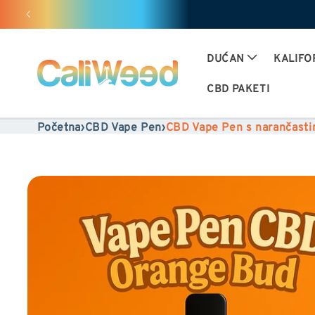
Preskoči
i
preskoči
DUĆAN
KALIFO
na
CBD PAKETI
sadržaj
Početna
›
CBD Vape Pen
›
CBD Vape Pen s narančast
Prijeđi
na
informacije
o
proizvodu