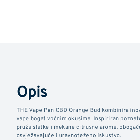
Opis
THE Vape Pen CBD Orange Bud kombinira inova
vape bogat voćnim okusima. Inspiriran pozna
pruža slatke i mekane citrusne arome, obogać
osvježavajuće i uravnoteženo iskustvo.