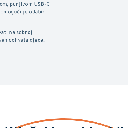
kom, punjivom USB-C
 omogućuje odabir
vati na sobnoj
zvan dohvata djece.