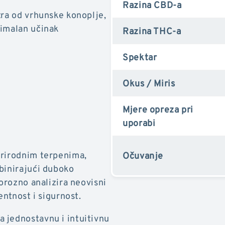
Razina CBD-a
tra od vrhunske konoplje,
timalan učinak
Razina THC-a
Spektar
Okus / Miris
Mjere opreza pri
uporabi
prirodnim terpenima,
Očuvanje
binirajući duboko
gorozno analizira neovisni
entnost i sigurnost.
 jednostavnu i intuitivnu