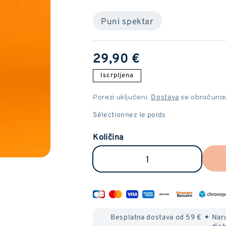
Puni spektar
Redovna
29,90 €
cijena
Iscrpljena
Dostava
Porezi uključeni.
se obračunav
Količina
Smanjite
Povećaj
količinu
količinu
Vape
Vape
Pen
Pen
Besplatna dostava od 59 € ✦ Naru
CBD
CBD
disk