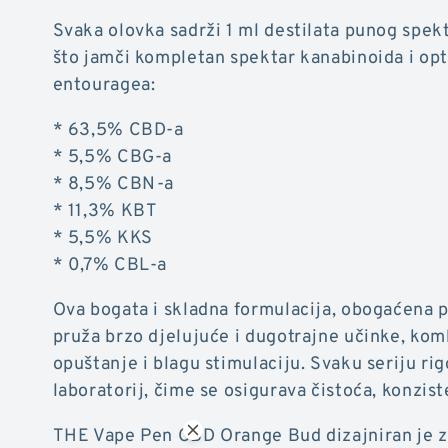
Svaka olovka sadrži 1 ml destilata punog spek
što jamči kompletan spektar kanabinoida i op
entouragea:
* 63,5% CBD-a
* 5,5% CBG-a
* 8,5% CBN-a
* 11,3% KBT
* 5,5% KKS
* 0,7% CBL-a
Ova bogata i skladna formulacija, obogaćena 
pruža brzo djelujuće i dugotrajne učinke, kom
opuštanje i blagu stimulaciju. Svaku seriju ri
laboratorij, čime se osigurava čistoća, konzist
THE Vape Pen CBD Orange Bud dizajniran je za