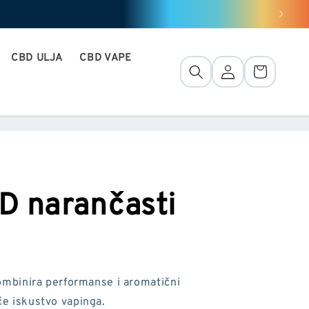
CBD ULJA
CBD VAPE
Veza
Košara
D narančasti
binira performanse i aromatični
uće iskustvo vapinga.