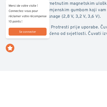
upotrebu, s lako umetnutim magnetskim uloš
Merci de votre visite !
baterijom i višenamjenskim gumbom koji vam
Connectez-vous pour
između tri razine snage (2,8 V, 3,2 V, 3,6 V).
réclamer votre récompense
10 points !
Upute za uporabu: Protresti prije uporabe. Ču
Se connecter
temperaturi, zaštićeno od svjetlosti. Čuvati i