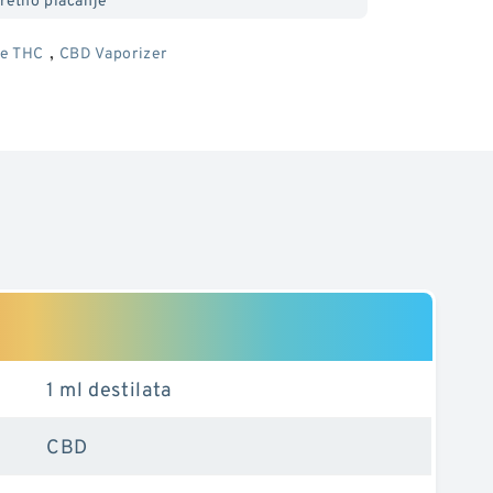
ti
,
e THC
CBD Vaporizer
1 ml destilata
CBD