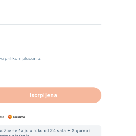
a prilikom plaćanja.
Iscrpljena
te
džbe se šalju u roku od 24 sata ✦ Sigurno i
retno plaćanje